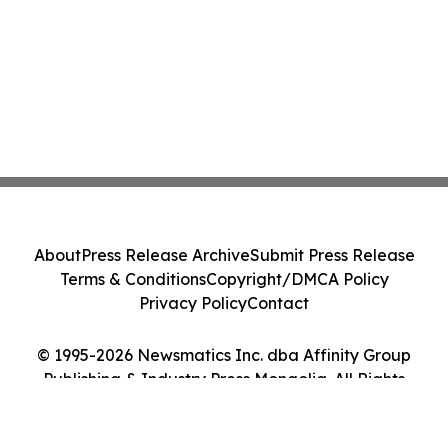
About
Press Release Archive
Submit Press Release
Terms & Conditions
Copyright/DMCA Policy
Privacy Policy
Contact
© 1995-2026 Newsmatics Inc. dba Affinity Group
Publishing & Industry Press Mongolia. All Rights
Reserved.
Cookie Settings / Your Privacy Choices