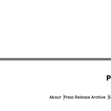
P
About
Press Release Archive
S
© 1995-2026 Newsmatics 