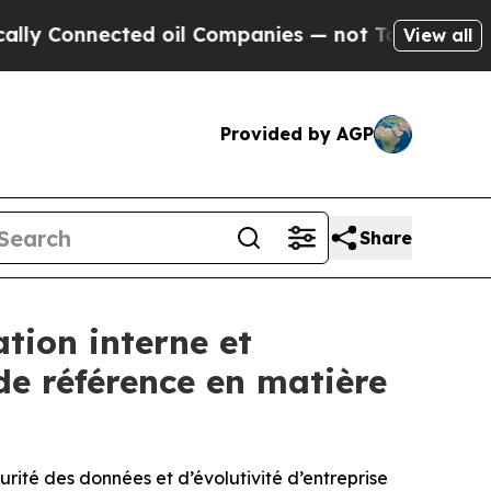
nnected oil Companies — not Taxpayers — the Cha
View all
Provided by AGP
Share
tion interne et
de référence en matière
rité des données et d’évolutivité d’entreprise