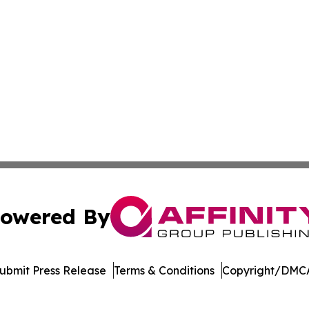
owered By
ubmit Press Release
Terms & Conditions
Copyright/DMCA
Inc. dba Affinity Group Publishing & Industry Press Mongol