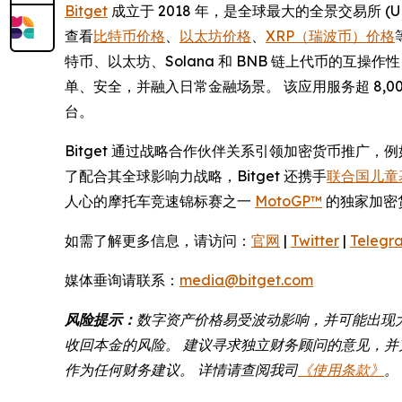
Bitget
成立于 2018 年，是全球最大的全景交易所 
查看
比特币价格
、
以太坊价格
、
XRP（瑞波币）价格
特币、以太坊、Solana 和 BNB 链上代币的互
单、安全，并融入日常金融场景。 该应用服务超 8
台。
Bitget 通过战略合作伙伴关系引领加密货币推广，
了配合其全球影响力战略，Bitget 还携手
联合国儿童基
人心的摩托车竞速锦标赛之一
MotoGP™
的独家加密
如需了解更多信息，请访问：
官网
|
Twitter
|
Telegr
媒体垂询请联系：
media@bitget.com
风险提示：
数字资产价格易受波动影响，并可能出现
收回本金的风险。 建议寻求独立财务顾问的意见，并充
作为任何财务建议。 详情请查阅我司
《使用条款》
。