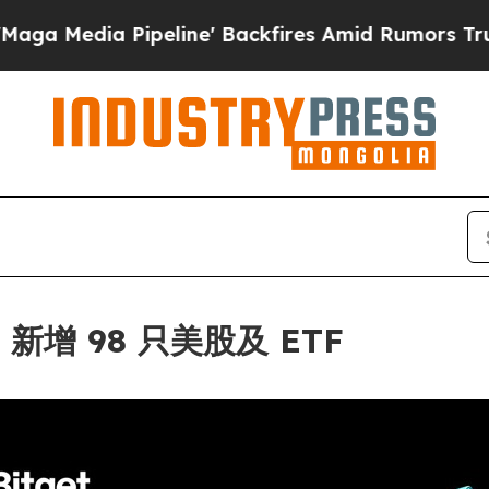
a Pipeline' Backfires Amid Rumors Trump Will c
作，新增 98 只美股及 ETF