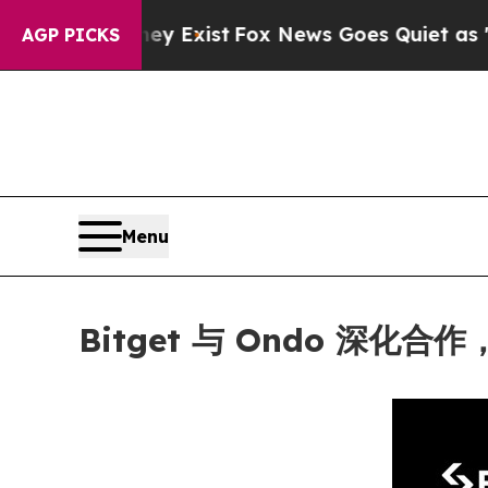
of They Exist
Fox News Goes Quiet as 'Maga Medi
AGP PICKS
Menu
Bitget 与 Ondo 深化合