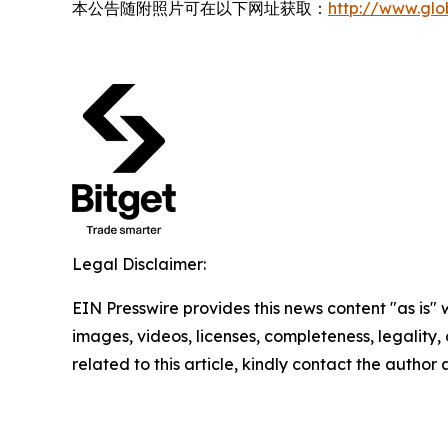
本公告随附照片可在以下网址获取：
http://www.gl
Legal Disclaimer:
EIN Presswire provides this news content "as is" 
images, videos, licenses, completeness, legality, o
related to this article, kindly contact the author