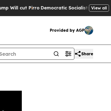
ut Pirro
Democratic Socialists of America Propo
View all
Provided by AGP
Share