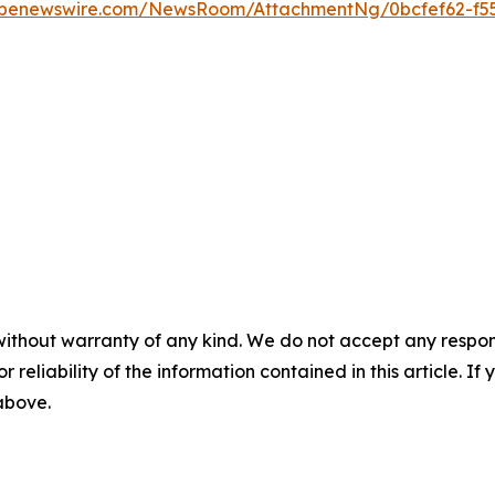
obenewswire.com/NewsRoom/AttachmentNg/0bcfef62-f5
without warranty of any kind. We do not accept any responsib
r reliability of the information contained in this article. I
 above.