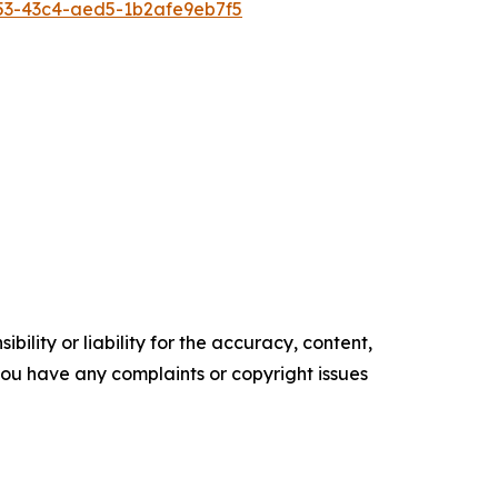
53-43c4-aed5-1b2afe9eb7f5
ility or liability for the accuracy, content,
f you have any complaints or copyright issues