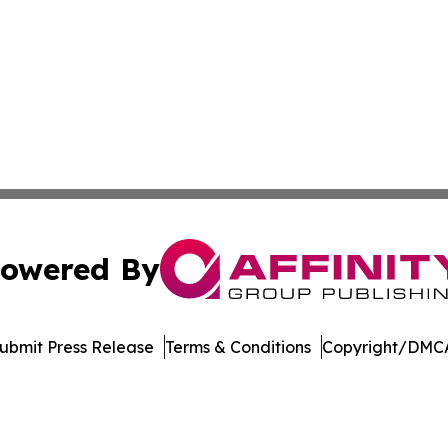
owered By
ubmit Press Release
Terms & Conditions
Copyright/DMCA
Inc. dba Affinity Group Publishing & Industry Press Mongol
Cookie Settings / Your Privacy Choices