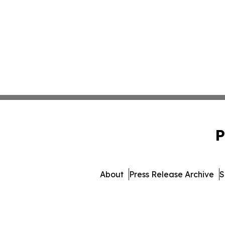
P
About
Press Release Archive
S
© 1995-2026 Newsmatics 